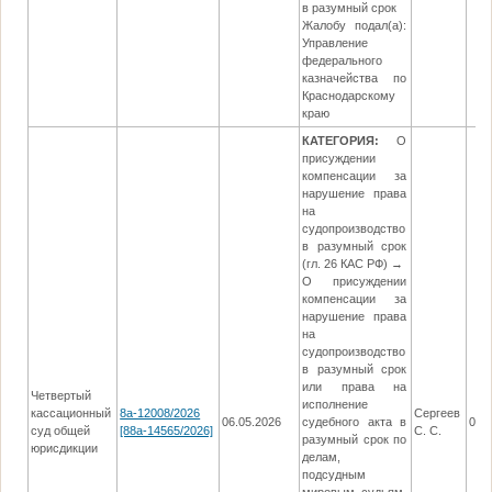
в разумный срок
Жалобу подал(а):
Управление
федерального
казначейства по
Краснодарскому
краю
КАТЕГОРИЯ:
О
присуждении
компенсации за
нарушение права
на
судопроизводство
в разумный срок
(гл. 26 КАС РФ) →
О присуждении
компенсации за
нарушение права
на
судопроизводство
в разумный срок
или права на
Четвертый
исполнение
кассационный
8а-12008/2026
Сергеев
06.05.2026
судебного акта в
04.
суд общей
[88а-14565/2026]
С. С.
разумный срок по
юрисдикции
делам,
подсудным