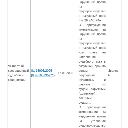
нарушение права
на
судопроизводство
в разумный срок
(гл. 26 КАС РФ) →
О присуждении
компенсации за
нарушение права
на
судопроизводство
в разумный срок
или права на
исполнение
судебного акта в
Четвертый
разумный срок по
кассационный
8а-15905/2025
делам,
Иванов
17.06.2025
17.
суд общей
[88а-18079/2025]
подсудным
А. Е.
юрисдикции
областным и
равным им
судам, окружным
(флотским)
военным
судам →
О присуждении
компенсации за
нарушение права
на уголовное
судопроизводство