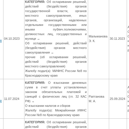
КАТЕГОРИЯ:
Об оспаривании решений,
действий (бездействия) органов
государственной власти, органов
местного самоуправления, иных
органов, организаций, наделенных
отдельными государственными или
иными публич.полномочиями,
должностных лиц, государственных и
Мальманова
04.10.2023
муници →
30.11.2023
3]
Э. К.
Об оспаривании решений, действий
(бездействия) органов местного
самоуправления →
прочие (об оспаривании решений,
действий (бездействия) органов
местного самоуправления)
Жалобу подал(а): МИФНС России №8 по
Краснодарскому краю
КАТЕГОРИЯ:
О взыскании денежных
сумм в счет уплаты установленных
законом обязательных платежей и
санкций с физических лиц (гл. 32 КАС
Раптанова
11.07.2024
25.09.2024
4]
РФ) →
М. А.
О взыскании налогов и сборов
Жалобу подал(а): Межрайонная ИФНС
России №8 по Краснодарскому краю
КАТЕГОРИЯ:
Об оспаривании решений,
действий (бездействия) органов