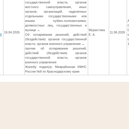
государственной власти, органов
местного самоуправления, иных
органов, организаций, наделенных
отдельными государственными или
иными публич.полномочиями,
должностных лиц, государственных и
муници →
Мурастова
16.04.2026
11.06.2026
6]
Об оспаривании решений, действий
Е. А.
(бездействия) органов государственной
власти, органов военного управления →
прочие об оспаривании решений,
действий (бездействия) органов
государственной власти, органов
военного управления
Жалобу подал(а): Межрайонная ИФНС
России №8 по Краснодарскому краю