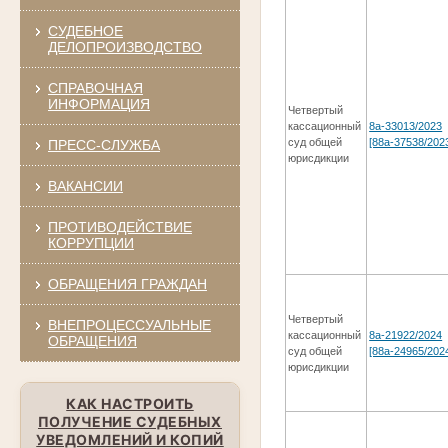
СУДЕБНОЕ
ДЕЛОПРОИЗВОДСТВО
СПРАВОЧНАЯ
ИНФОРМАЦИЯ
Четвертый
кассационный
8а-33013/2023
суд общей
[88а-37538/202
ПРЕСС-СЛУЖБА
юрисдикции
ВАКАНСИИ
ПРОТИВОДЕЙСТВИЕ
КОРРУПЦИИ
ОБРАЩЕНИЯ ГРАЖДАН
Четвертый
ВНЕПРОЦЕССУАЛЬНЫЕ
кассационный
8а-21922/2024
ОБРАЩЕНИЯ
суд общей
[88а-24965/202
юрисдикции
КАК НАСТРОИТЬ
ПОЛУЧЕНИЕ СУДЕБНЫХ
УВЕДОМЛЕНИЙ И КОПИЙ