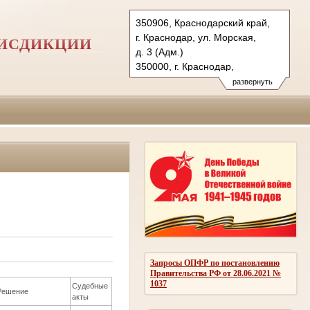
350906, Краснодарский край,
г. Краснодар, ул. Морская,
РИСДИКЦИИ
д. 3 (Адм.)
350000, г. Краснодар,
ул. Красная, д.113 (Уг.)
развернуть
350907, г. Краснодар,
ул. Дзержинского, д. 5 (Гр.)
Тел.: (861) 219-24-00
4kas@sudrf.ru
Запросы ОПФР по постановлению
Правительства РФ от 28.06.2021 №
1037
Судебные
Решение
акты