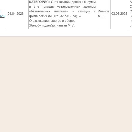
КАТЕГОРИЯ:
О взыскании денежных сумм
А
в счет уплаты установленных законом
О
6
обязательных платежей и санкций с
Иванов
О
08.04.2026
03.06.2026
026]
физических лиц (гл. 32 КАС РФ) →
А. Е.
н
О взыскании налогов и сборов
н
Жалобу подал(а): Каптан М. Л.
р