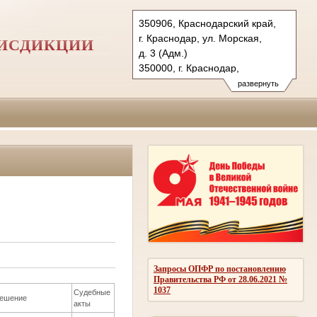
350906, Краснодарский край,
г. Краснодар, ул. Морская,
РИСДИКЦИИ
д. 3 (Адм.)
350000, г. Краснодар,
ул. Красная, д.113 (Уг.)
развернуть
350907, г. Краснодар,
ул. Дзержинского, д. 5 (Гр.)
Тел.: (861) 219-24-00
4kas@sudrf.ru
Запросы ОПФР по постановлению
Правительства РФ от 28.06.2021 №
1037
Судебные
ешение
акты