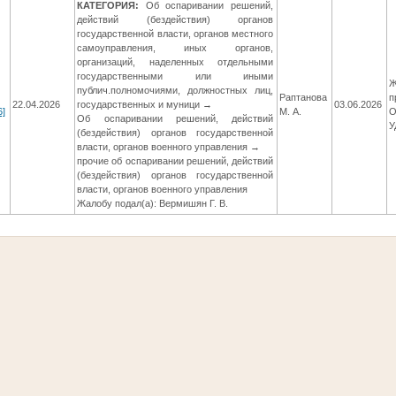
КАТЕГОРИЯ:
Об оспаривании решений,
действий (бездействия) органов
государственной власти, органов местного
самоуправления, иных органов,
организаций, наделенных отдельными
государственными или иными
Ж
публич.полномочиями, должностных лиц,
Раптанова
п
22.04.2026
государственных и муници →
03.06.2026
6]
М. А.
О
Об оспаривании решений, действий
У
(бездействия) органов государственной
власти, органов военного управления →
прочие об оспаривании решений, действий
(бездействия) органов государственной
власти, органов военного управления
Жалобу подал(а): Вермишян Г. В.