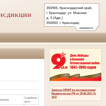
350906, Краснодарский край,
г. Краснодар, ул. Морская,
РИСДИКЦИИ
д. 3 (Адм.)
350000, г. Краснодар,
ул. Красная, д.113 (Уг.)
развернуть
350907, г. Краснодар,
ул. Дзержинского, д. 5 (Гр.)
Тел.: (861) 219-24-00
4kas@sudrf.ru
Запросы ОПФР по постановлению
Правительства РФ от 28.06.2021 №
1037
Судебные
ешение
акты