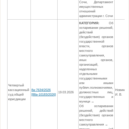
Сочи, Департамент
имущественных
отношений
администрации г. Сочи
КАТЕГОРИЯ:
Об
оспаривании решений,
действий
(бездействия) органов
государственной
власти, органов
местного
самоуправления,
иных органов,
организаций,
наделенных
отдельными
государственными
или иными
Четвертый
публич.полномочиями,
кассационный
8а-7634/2026
Новиков
19.03.2026
должностных лиц,
суд общей
[88а-10183/2026]
И. В.
государственных и
юрисдикции
муници →
Об оспаривании
решений, действий
(бездействия) органов
местного
самоуправления →