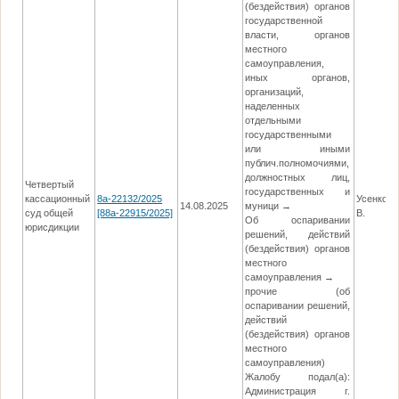
(бездействия) органов
государственной
власти, органов
местного
самоуправления,
иных органов,
организаций,
наделенных
отдельными
государственными
или иными
публич.полномочиями,
должностных лиц,
Четвертый
государственных и
кассационный
8а-22132/2025
Усенко Н
14.08.2025
муници →
суд общей
[88а-22915/2025]
В.
Об оспаривании
юрисдикции
решений, действий
(бездействия) органов
местного
самоуправления →
прочие (об
оспаривании решений,
действий
(бездействия) органов
местного
самоуправления)
Жалобу подал(а):
Администрация г.