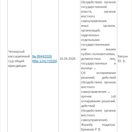
(бездействия) органов
государственной
власти, органов
местного
самоуправления,
иных органов,
организаций,
наделенных
отдельными
государственными
или иными
Четвертый
публич.полномочиями,
кассационный
8а-9944/2026
Капункин
10.04.2026
должностных лиц,
суд общей
[88а-12417/2026]
Ю. Б.
государственных и
юрисдикции
муници →
Об оспаривании
решений, действий
(бездействия) органов
местного
самоуправления →
прочие (об
оспаривании решений,
действий
(бездействия) органов
местного
самоуправления)
Жалобу подал(а):
Брежнев Р. В.