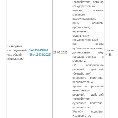
(бездействия) органов
государственной
власти, органов
местного
самоуправления,
иных органов,
организаций,
наделенных
отдельными
государственными
или иными
Четвертый
публич.полномочиями,
кассационный
8а-14344/2026
Новиков
27.05.2026
должностных лиц,
суд общей
[88а-15932/2026]
И. В.
государственных и
юрисдикции
муници →
Об оспаривании
решений, действий
(бездействия)
судебного пристава-
исполнителя →
прочие о признании
незаконными
решений, действий
(бездействия)
судебного пристава-
исполнителя
Жалобу подал(а):
Назаров С. А.