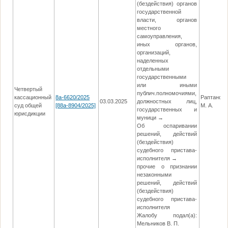
(бездействия) органов
государственной
власти, органов
местного
самоуправления,
иных органов,
организаций,
наделенных
отдельными
государственными
или иными
Четвертый
публич.полномочиями,
кассационный
8а-6620/2025
Раптанов
03.03.2025
должностных лиц,
суд общей
[88а-8904/2025]
М. А.
государственных и
юрисдикции
муници →
Об оспаривании
решений, действий
(бездействия)
судебного пристава-
исполнителя →
прочие о признании
незаконными
решений, действий
(бездействия)
судебного пристава-
исполнителя
Жалобу подал(а):
Мельников В. П.