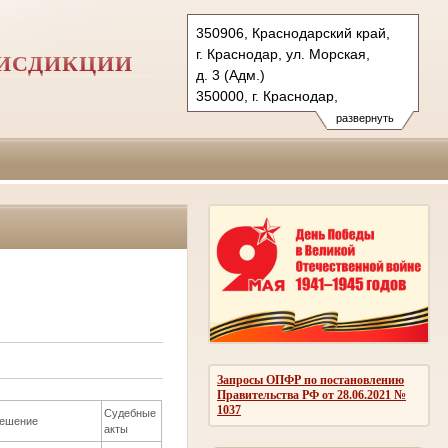
350906, Краснодарский край,
г. Краснодар, ул. Морская,
РИСДИКЦИИ
д. 3 (Адм.)
350000, г. Краснодар,
ул. Красная, д.113 (Уг.)
развернуть
350907, г. Краснодар,
ул. Дзержинского, д. 5 (Гр.)
Тел.: (861) 219-24-00
4kas@sudrf.ru
Запросы ОПФР по постановлению
Правительства РФ от 28.06.2021 №
1037
Судебные
ешение
акты