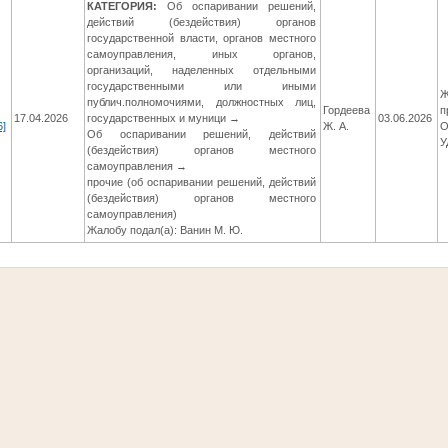
КАТЕГОРИЯ:
Об оспаривании решений,
действий (бездействия) органов
государственной власти, органов местного
самоуправления, иных органов,
организаций, наделенных отдельными
государственными или иными
Ж
публич.полномочиями, должностных лиц,
Гордеева
п
17.04.2026
государственных и муници →
03.06.2026
6]
Ж. А.
О
Об оспаривании решений, действий
У
(бездействия) органов местного
самоуправления →
прочие (об оспаривании решений, действий
(бездействия) органов местного
самоуправления)
Жалобу подал(а): Ванин М. Ю.