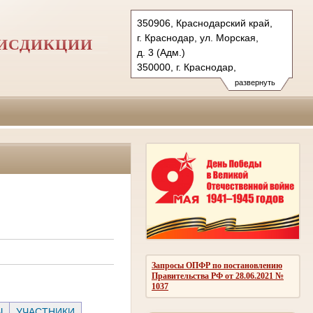
350906, Краснодарский край,
г. Краснодар, ул. Морская,
РИСДИКЦИИ
д. 3 (Адм.)
350000, г. Краснодар,
ул. Красная, д.113 (Уг.)
развернуть
350907, г. Краснодар,
ул. Дзержинского, д. 5 (Гр.)
Тел.: (861) 219-24-00
4kas@sudrf.ru
Запросы ОПФР по постановлению
Правительства РФ от 28.06.2021 №
1037
Ы
УЧАСТНИКИ