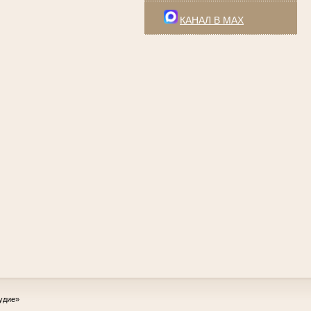
КАНАЛ В MAX
удие»