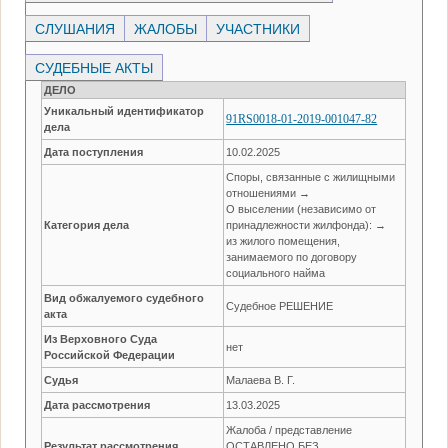
СЛУШАНИЯ
ЖАЛОБЫ
УЧАСТНИКИ
СУДЕБНЫЕ АКТЫ
ДЕЛО
Уникальный идентификатор
91RS0018-01-2019-001047-82
дела
Дата поступления
10.02.2025
Споры, связанные с жилищными
отношениями →
О выселении (независимо от
Категория дела
принадлежности жилфонда): →
из жилого помещения,
занимаемого по договору
социального найма
Вид обжалуемого судебного
Судебное РЕШЕНИЕ
акта
Из Верховного Суда
нет
Российской Федерации
Судья
Малаева В. Г.
Дата рассмотрения
13.03.2025
Жалоба / представление
Результат рассмотрения
ОСТАВЛЕНО БЕЗ