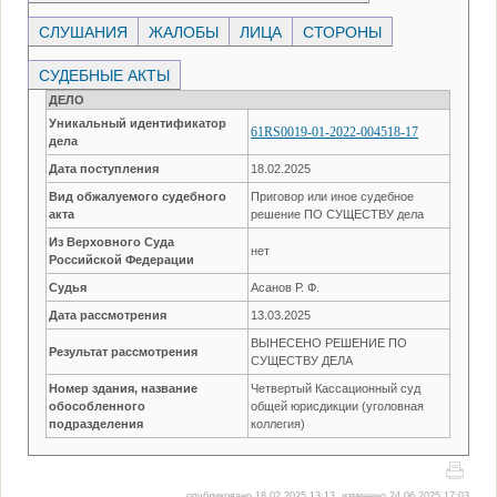
СЛУШАНИЯ
ЖАЛОБЫ
ЛИЦА
СТОРОНЫ
СУДЕБНЫЕ АКТЫ
ДЕЛО
Уникальный идентификатор
61RS0019-01-2022-004518-17
дела
Дата поступления
18.02.2025
Вид обжалуемого судебного
Приговор или иное судебное
акта
решение ПО СУЩЕСТВУ дела
Из Верховного Суда
нет
Российской Федерации
Судья
Асанов Р. Ф.
Дата рассмотрения
13.03.2025
ВЫНЕСЕНО РЕШЕНИЕ ПО
Результат рассмотрения
СУЩЕСТВУ ДЕЛА
Номер здания, название
Четвертый Кассационный суд
обособленного
общей юрисдикции (уголовная
подразделения
коллегия)
опубликовано 18.02.2025 13:13, изменено 24.06.2025 17:03