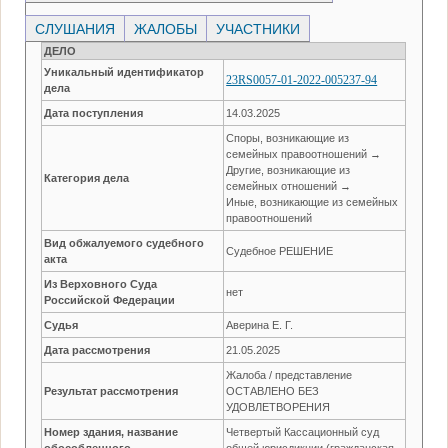
СЛУШАНИЯ
ЖАЛОБЫ
УЧАСТНИКИ
ДЕЛО
Уникальный идентификатор
23RS0057-01-2022-005237-94
дела
Дата поступления
14.03.2025
Споры, возникающие из
семейных правоотношений →
Другие, возникающие из
Категория дела
семейных отношений →
Иные, возникающие из семейных
правоотношений
Вид обжалуемого судебного
Судебное РЕШЕНИЕ
акта
Из Верховного Суда
нет
Российской Федерации
Судья
Аверина Е. Г.
Дата рассмотрения
21.05.2025
Жалоба / представление
Результат рассмотрения
ОСТАВЛЕНО БЕЗ
УДОВЛЕТВОРЕНИЯ
Номер здания, название
Четвертый Кассационный суд
обособленного
общей юрисдикции (гражданская