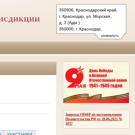
350906, Краснодарский край,
г. Краснодар, ул. Морская,
РИСДИКЦИИ
д. 3 (Адм.)
350000, г. Краснодар,
ул. Красная, д.113 (Уг.)
развернуть
350907, г. Краснодар,
ул. Дзержинского, д. 5 (Гр.)
Тел.: (861) 219-24-00
4kas@sudrf.ru
Запросы ОПФР по постановлению
Правительства РФ от 28.06.2021 №
1037
Ы
УЧАСТНИКИ