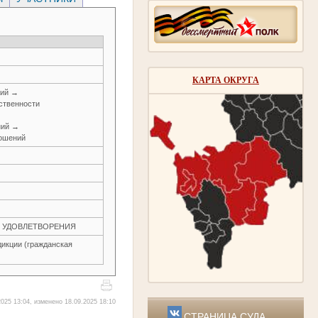
КАРТА ОКРУГА
ний →
ственности
ний →
ношений
ЕЗ УДОВЛЕТВОРЕНИЯ
икции (гражданская
025 13:04, изменено 18.09.2025 18:10
СТРАНИЦА СУДА