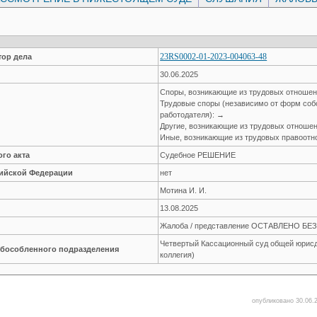
23RS0002-01-2023-004063-48
ор дела
30.06.2025
Споры, возникающие из трудовых отноше
Трудовые споры (независимо от форм соб
работодателя): →
Другие, возникающие из трудовых отноше
Иные, возникающие из трудовых правоот
го акта
Судебное РЕШЕНИЕ
сийской Федерации
нет
Мотина И. И.
13.08.2025
Жалоба / представление ОСТАВЛЕНО Б
Четвертый Кассационный суд общей юрисд
обособленного подразделения
коллегия)
опубликовано 30.06.2