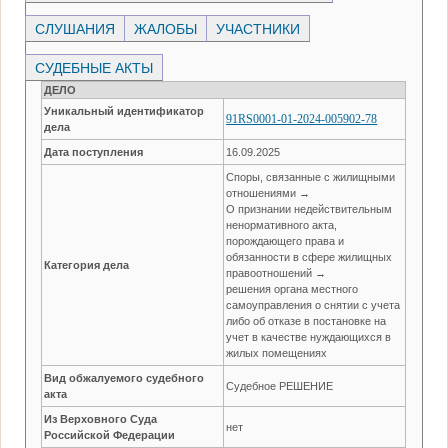
СЛУШАНИЯ
ЖАЛОБЫ
УЧАСТНИКИ
СУДЕБНЫЕ АКТЫ
ДЕЛО
Уникальный идентификатор
91RS0001-01-2024-005902-78
дела
Дата поступления
16.09.2025
Споры, связанные с жилищными
отношениями →
О признании недействительным
ненормативного акта,
порождающего права и
обязанности в сфере жилищных
Категория дела
правоотношений →
решения органа местного
самоуправления о снятии с учета
либо об отказе в постановке на
учет в качестве нуждающихся в
жилых помещениях
Вид обжалуемого судебного
Судебное РЕШЕНИЕ
акта
Из Верховного Суда
нет
Российской Федерации