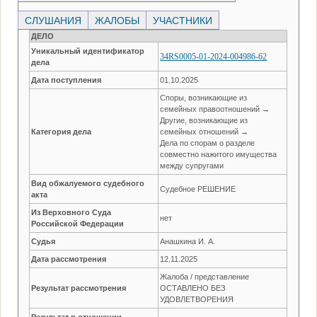
СЛУШАНИЯ
ЖАЛОБЫ
УЧАСТНИКИ
ДЕЛО
Уникальный идентификатор
34RS0005-01-2024-004986-62
дела
Дата поступления
01.10.2025
Споры, возникающие из
семейных правоотношений →
Другие, возникающие из
Категория дела
семейных отношений →
Дела по спорам о разделе
совместно нажитого имущества
между супругами
Вид обжалуемого судебного
Судебное РЕШЕНИЕ
акта
Из Верховного Суда
нет
Российской Федерации
Судья
Анашкина И. А.
Дата рассмотрения
12.11.2025
Жалоба / представление
Результат рассмотрения
ОСТАВЛЕНО БЕЗ
УДОВЛЕТВОРЕНИЯ
Результат в отношении