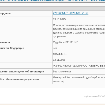
92RS0004-01-2024-000191-52
ор дела
03.10.2025
Споры, возникающие из семейных правоо
Другие, возникающие из семейных отнош
Дела по спорам о разделе совместно наж
супругами
го акта
Судебное РЕШЕНИЕ
сийской Федерации
нет
Дагуф С. Е.
12.11.2025
Жалоба / представление ОСТАВЛЕНО Б
решения апелляционной инстанции
Без изменения
Четвертый Кассационный суд общей юрисд
обособленного подразделения
коллегия)
опубликовано 03.10.2