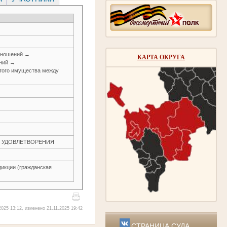
тношений →
КАРТА ОКРУГА
ений →
итого имущества между
ЕЗ УДОВЛЕТВОРЕНИЯ
икции (гражданская
025 13:12, изменено 21.11.2025 19:42
СТРАНИЦА СУДА