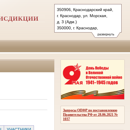
350906, Краснодарский край,
г. Краснодар, ул. Морская,
РИСДИКЦИИ
д. 3 (Адм.)
350000, г. Краснодар,
ул. Красная, д.113 (Уг.)
развернуть
350907, г. Краснодар,
ул. Дзержинского, д. 5 (Гр.)
Тел.: (861) 219-24-00
4kas@sudrf.ru
Запросы ОПФР по постановлению
Правительства РФ от 28.06.2021 №
1037
Ы
УЧАСТНИКИ