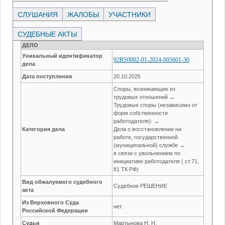
СЛУШАНИЯ
ЖАЛОБЫ
УЧАСТНИКИ
СУДЕБНЫЕ АКТЫ
ДЕЛО
Уникальный идентификатор
92RS0002-01-2024-005601-30
дела
Дата поступления
20.10.2025
Споры, возникающие из
трудовых отношений →
Трудовые споры (независимо от
форм собственности
работодателя): →
Категория дела
Дела о восстановлении на
работе, государственной
(муниципальной) службе →
в связи с увольнением по
инициативе работодателя ( ст.71,
81 ТК РФ)
Вид обжалуемого судебного
Судебное РЕШЕНИЕ
акта
Из Верховного Суда
нет
Российской Федерации
Судья
Мартынова Н. Н.