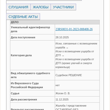
СЛУШАНИЯ
ЖАЛОБЫ
УЧАСТНИКИ
СУДЕБНЫЕ АКТЫ
ДЕЛО
Уникальный идентификатор
23RS0031-01-2023-008408-26
дела
Дата поступления
28.10.2025
Иски, связанные с возмещением
ущерба →
Иски о возмещении ущерба от
Категория дела
ДТП →
Иски о возмещении ущерба от
ДТП (кроме увечий и смерти
кормильца)
Вид обжалуемого судебного
Судебное РЕШЕНИЕ
акта
Из Верховного Суда
нет
Российской Федерации
Судья
Жогин О. В.
Дата рассмотрения
11.12.2025
Жалоба / представление
Результат рассмотрения
ОСТАВЛЕНО БЕЗ