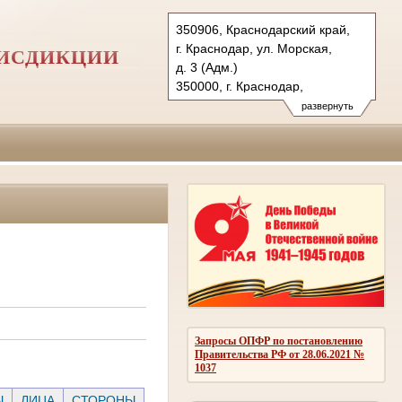
350906, Краснодарский край,
г. Краснодар, ул. Морская,
РИСДИКЦИИ
д. 3 (Адм.)
350000, г. Краснодар,
ул. Красная, д.113 (Уг.)
развернуть
350907, г. Краснодар,
ул. Дзержинского, д. 5 (Гр.)
Тел.: (861) 219-24-00
4kas@sudrf.ru
Запросы ОПФР по постановлению
Правительства РФ от 28.06.2021 №
1037
Ы
ЛИЦА
СТОРОНЫ