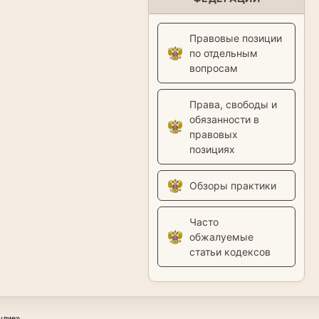
Правовые позиции
по отдельным
вопросам
Права, свободы и
обязанности в
правовых
позициях
Обзоры практики
Часто
обжалуемые
статьи кодексов
удие»