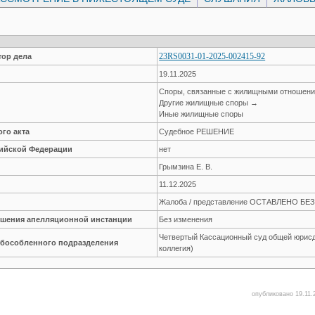
23RS0031-01-2025-002415-92
ор дела
19.11.2025
Споры, связанные с жилищными отношен
Другие жилищные споры →
Иные жилищные споры
го акта
Судебное РЕШЕНИЕ
сийской Федерации
нет
Грымзина Е. В.
11.12.2025
Жалоба / представление ОСТАВЛЕНО Б
решения апелляционной инстанции
Без изменения
Четвертый Кассационный суд общей юрисд
обособленного подразделения
коллегия)
опубликовано 19.11.