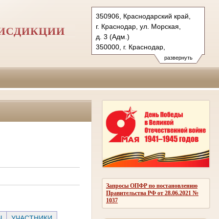
350906, Краснодарский край,
г. Краснодар, ул. Морская,
РИСДИКЦИИ
д. 3 (Адм.)
350000, г. Краснодар,
ул. Красная, д.113 (Уг.)
развернуть
350907, г. Краснодар,
ул. Дзержинского, д. 5 (Гр.)
Тел.: (861) 219-24-00
4kas@sudrf.ru
Запросы ОПФР по постановлению
Правительства РФ от 28.06.2021 №
1037
Ы
УЧАСТНИКИ