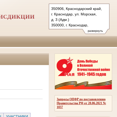
350906, Краснодарский край,
г. Краснодар, ул. Морская,
РИСДИКЦИИ
д. 3 (Адм.)
350000, г. Краснодар,
ул. Красная, д.113 (Уг.)
развернуть
350907, г. Краснодар,
ул. Дзержинского, д. 5 (Гр.)
Тел.: (861) 219-24-00
4kas@sudrf.ru
Запросы ОПФР по постановлению
Правительства РФ от 28.06.2021 №
1037
Ы
УЧАСТНИКИ