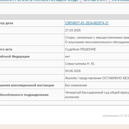
23RS0037-01-2024-002974-21
ор дела
27.03.2026
Споры, связанные с имущественными пр
О взыскании неосновательного обогащени
го акта
Судебное РЕШЕНИЕ
сийской Федерации
нет
Севастьянова Н. Ю.
04.06.2026
Жалоба / представление ОСТАВЛЕНО Б
решения апелляционной инстанции
Без изменения
Четвертый Кассационный суд общей юрисд
обособленного подразделения
коллегия)
опубликовано 27.03.2