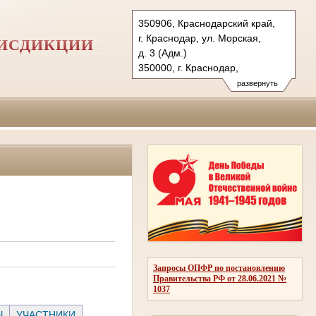
350906, Краснодарский край,
г. Краснодар, ул. Морская,
РИСДИКЦИИ
д. 3 (Адм.)
350000, г. Краснодар,
ул. Красная, д.113 (Уг.)
развернуть
350907, г. Краснодар,
ул. Дзержинского, д. 5 (Гр.)
Тел.: (861) 219-24-00
4kas@sudrf.ru
Запросы ОПФР по постановлению
Правительства РФ от 28.06.2021 №
1037
Ы
УЧАСТНИКИ