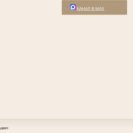
КАНАЛ В MAX
удие»