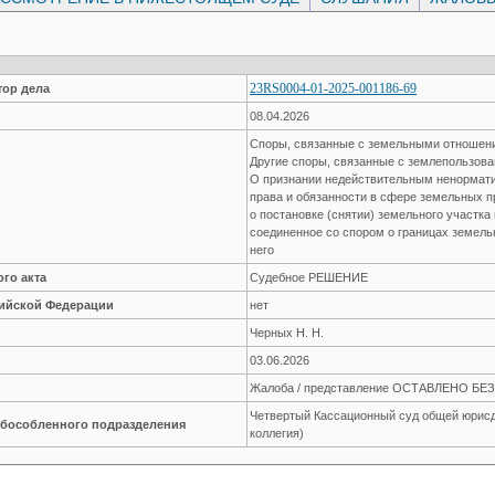
23RS0004-01-2025-001186-69
ор дела
08.04.2026
Споры, связанные с земельными отноше
Другие споры, связанные с землепользов
О признании недействительным ненормати
права и обязанности в сфере земельных 
о постановке (снятии) земельного участка 
соединенное со спором о границах земельн
него
го акта
Судебное РЕШЕНИЕ
сийской Федерации
нет
Черных Н. Н.
03.06.2026
Жалоба / представление ОСТАВЛЕНО Б
Четвертый Кассационный суд общей юрисд
обособленного подразделения
коллегия)