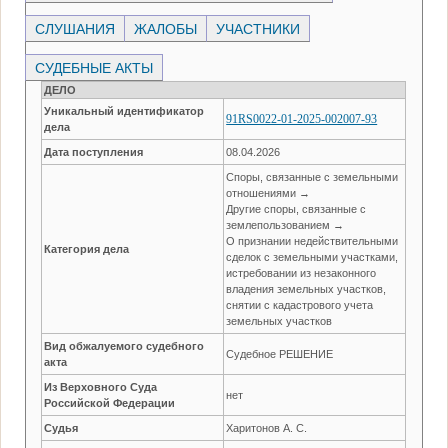
СЛУШАНИЯ
ЖАЛОБЫ
УЧАСТНИКИ
СУДЕБНЫЕ АКТЫ
ДЕЛО
Уникальный идентификатор
91RS0022-01-2025-002007-93
дела
Дата поступления
08.04.2026
Споры, связанные с земельными
отношениями →
Другие споры, связанные с
землепользованием →
О признании недействительными
Категория дела
сделок с земельными участками,
истребовании из незаконного
владения земельных участков,
снятии с кадастрового учета
земельных участков
Вид обжалуемого судебного
Судебное РЕШЕНИЕ
акта
Из Верховного Суда
нет
Российской Федерации
Судья
Харитонов А. С.