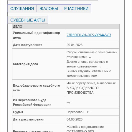
СЛУШАНИЯ
ЖАЛОБЫ
УЧАСТНИКИ
СУДЕБНЫЕ АКТЫ
ДЕЛО
Уникальный идентификатор
23RS0031-01-2022-009445-03
дела
Дата поступления
20.04.2026
Споры, связанные с земельными
отношениями →
Другие споры, связанные с
Категория дела
землепользованием →
В иных случаях, связанных с
землепользованием
Иные определения, вынесенные
Вид обжалуемого судебного
В ХОДЕ СУДЕБНОГО
акта
ПРОИЗВОДСТВА
Из Верховного Суда
нет
Российской Федерации
Судья
Черкасова Е. В.
Дата рассмотрения
04.06.2026
Жалоба / представление
Результат рассмотрения
ОСТАВЛЕНО БЕЗ