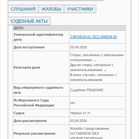
СЛУШАНИЯ
ЖАЛОБЫ
УЧАСТНИКИ
СУДЕБНЫЕ АКТЫ
ДЕЛО
Уникальный идентификатор
23RS0018-01-2023-000858-85
дела
Дата поступления
20.04.2026
Споры, связанные с земельными
отношениями →
Другие споры, связанные с
Категория дела
землепользованием →
В иных случаях, связанных с
землепользованием
Вид обжалуемого судебного
Судебное РЕШЕНИЕ
акта
Из Верховного Суда
нет
Российской Федерации
Судья
Черных Н. Н.
Дата рассмотрения
03.06.2026
Жалоба / представление
Результат рассмотрения
ОСТАВЛЕНО БЕЗ
УДОВЛЕТВОРЕНИЯ