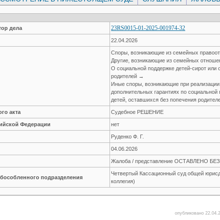
23RS0015-01-2025-001974-32
ор дела
22.04.2026
Споры, возникающие из семейных правоо
Другие, возникающие из семейных отнош
О социальной поддержке детей-сирот или 
родителей →
Иные споры, возникающие при реализации
дополнительных гарантиях по социальной 
детей, оставшихся без попечения родител
го акта
Судебное РЕШЕНИЕ
сийской Федерации
нет
Руденко Ф. Г.
04.06.2026
Жалоба / представление ОСТАВЛЕНО Б
Четвертый Кассационный суд общей юрисд
обособленного подразделения
коллегия)
опубликовано 22.04.2