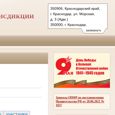
350906, Краснодарский край,
г. Краснодар, ул. Морская,
РИСДИКЦИИ
д. 3 (Адм.)
350000, г. Краснодар,
ул. Красная, д.113 (Уг.)
развернуть
350907, г. Краснодар,
ул. Дзержинского, д. 5 (Гр.)
Тел.: (861) 219-24-00
4kas@sudrf.ru
Запросы ОПФР по постановлению
Правительства РФ от 28.06.2021 №
1037
Ы
УЧАСТНИКИ