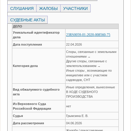
СЛУШАНИЯ
ЖАЛОБЫ
УЧАСТНИКИ
СУДЕБНЫЕ АКТЫ
ДЕЛО
Уникальный идентификатор
23RS0059-01-2020-008560-75
дела
Дата поступления
22.04.2026
Споры, связанные с земельными
отношениями →
Другие споры, связанные с
Категория дела
землепользованием →
Иные споры , возникающие по
инициативе или с участием
садоводов, СНТ
Иные определения, вынесенные
Вид обжалуемого судебного
В ХОДЕ СУДЕБНОГО
акта
ПРОИЗВОДСТВА
Из Верховного Суда
нет
Российской Федерации
Судья
Грымзина Е. В.
Дата рассмотрения
04.06.2026
Жалоба / представление