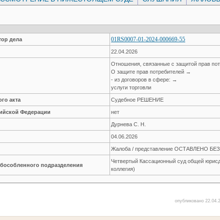
01RS0007-01-2024-000669-55
ор дела
22.04.2026
Отношения, связанные с защитой прав по
О защите прав потребителей →
- из договоров в сфере: →
услуги торговли
го акта
Судебное РЕШЕНИЕ
сийской Федерации
нет
Дурнева С. Н.
04.06.2026
Жалоба / представление ОСТАВЛЕНО Б
Четвертый Кассационный суд общей юрисд
обособленного подразделения
коллегия)
опубликовано 22.04.2