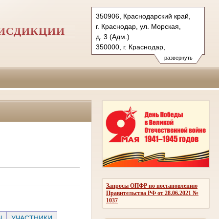
350906, Краснодарский край,
г. Краснодар, ул. Морская,
РИСДИКЦИИ
д. 3 (Адм.)
350000, г. Краснодар,
ул. Красная, д.113 (Уг.)
развернуть
350907, г. Краснодар,
ул. Дзержинского, д. 5 (Гр.)
Тел.: (861) 219-24-00
4kas@sudrf.ru
Запросы ОПФР по постановлению
Правительства РФ от 28.06.2021 №
1037
Ы
УЧАСТНИКИ