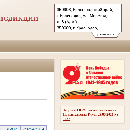
350906, Краснодарский край,
г. Краснодар, ул. Морская,
РИСДИКЦИИ
д. 3 (Адм.)
350000, г. Краснодар,
ул. Красная, д.113 (Уг.)
развернуть
350907, г. Краснодар,
ул. Дзержинского, д. 5 (Гр.)
Тел.: (861) 219-24-00
4kas@sudrf.ru
Запросы ОПФР по постановлению
Правительства РФ от 28.06.2021 №
1037
Ы
ЛИЦА
СТОРОНЫ