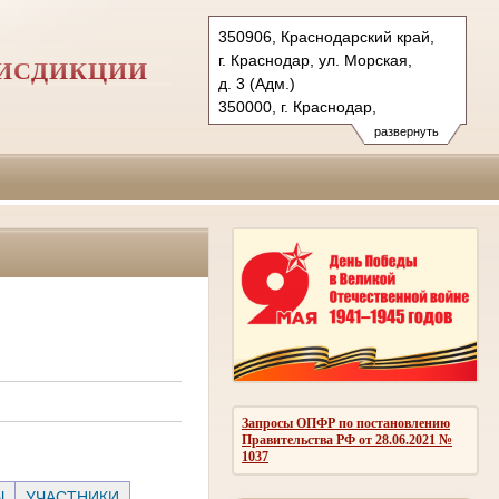
350906, Краснодарский край,
г. Краснодар, ул. Морская,
РИСДИКЦИИ
д. 3 (Адм.)
350000, г. Краснодар,
ул. Красная, д.113 (Уг.)
развернуть
350907, г. Краснодар,
ул. Дзержинского, д. 5 (Гр.)
Тел.: (861) 219-24-00
4kas@sudrf.ru
Запросы ОПФР по постановлению
Правительства РФ от 28.06.2021 №
1037
Ы
УЧАСТНИКИ