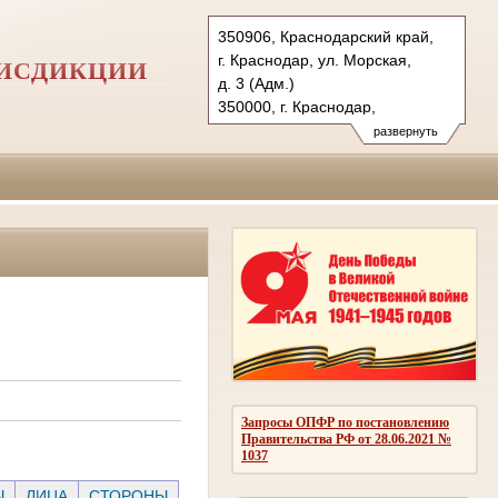
350906, Краснодарский край,
г. Краснодар, ул. Морская,
РИСДИКЦИИ
д. 3 (Адм.)
350000, г. Краснодар,
ул. Красная, д.113 (Уг.)
развернуть
350907, г. Краснодар,
ул. Дзержинского, д. 5 (Гр.)
Тел.: (861) 219-24-00
4kas@sudrf.ru
Запросы ОПФР по постановлению
Правительства РФ от 28.06.2021 №
1037
Ы
ЛИЦА
СТОРОНЫ