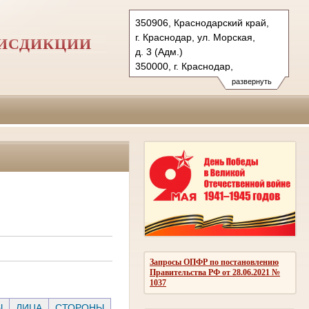
350906, Краснодарский край,
г. Краснодар, ул. Морская,
РИСДИКЦИИ
д. 3 (Адм.)
350000, г. Краснодар,
ул. Красная, д.113 (Уг.)
развернуть
350907, г. Краснодар,
ул. Дзержинского, д. 5 (Гр.)
Тел.: (861) 219-24-00
4kas@sudrf.ru
Запросы ОПФР по постановлению
Правительства РФ от 28.06.2021 №
1037
Ы
ЛИЦА
СТОРОНЫ