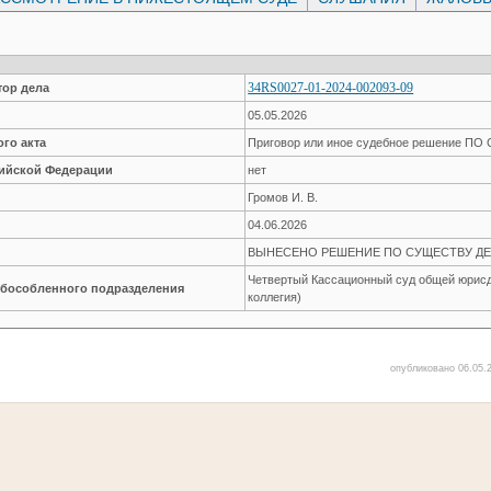
34RS0027-01-2024-002093-09
ор дела
05.05.2026
го акта
Приговор или иное судебное решение П
сийской Федерации
нет
Громов И. В.
04.06.2026
ВЫНЕСЕНО РЕШЕНИЕ ПО СУЩЕСТВУ ДЕ
Четвертый Кассационный суд общей юрисд
обособленного подразделения
коллегия)
опубликовано 06.05.2