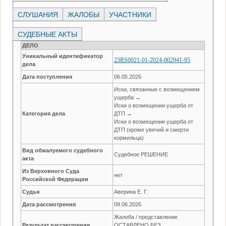
СЛУШАНИЯ
ЖАЛОБЫ
УЧАСТНИКИ
СУДЕБНЫЕ АКТЫ
ДЕЛО
Уникальный идентификатор
23RS0021-01-2024-002941-95
дела
Дата поступления
06.05.2026
Иски, связанные с возмещением
ущерба →
Иски о возмещении ущерба от
Категория дела
ДТП →
Иски о возмещении ущерба от
ДТП (кроме увечий и смерти
кормильца)
Вид обжалуемого судебного
Судебное РЕШЕНИЕ
акта
Из Верховного Суда
нет
Российской Федерации
Судья
Аверина Е. Г.
Дата рассмотрения
09.06.2026
Жалоба / представление
Результат рассмотрения
ОСТАВЛЕНО БЕЗ