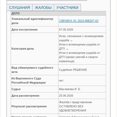
СЛУШАНИЯ
ЖАЛОБЫ
УЧАСТНИКИ
ДЕЛО
Уникальный идентификатор
23RS0031-01-2024-008207-63
дела
Дата поступления
07.05.2026
Иски, связанные с возмещением
ущерба →
Иски о возмещении ущерба от
Категория дела
ДТП →
Иски о возмещении ущерба от
ДТП (кроме увечий и смерти
кормильца)
Вид обжалуемого судебного
Судебное РЕШЕНИЕ
акта
Из Верховного Суда
нет
Российской Федерации
Судья
Масликова И. Б.
Дата рассмотрения
25.06.2026
Жалоба / представление
Результат рассмотрения
ОСТАВЛЕНО БЕЗ
УДОВЛЕТВОРЕНИЯ
Номер здания, название
Четвертый Кассационный суд