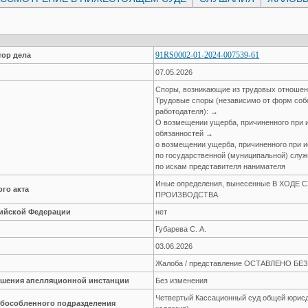
91RS0002-01-2024-007539-61
ор дела
07.05.2026
Споры, возникающие из трудовых отноше
Трудовые споры (независимо от форм соб
работодателя): →
О возмещении ущерба, причиненного при 
обязанностей →
о возмещении ущерба, причиненного при 
по государственной (муниципальной) слу
по искам представителя нанимателя
Иные определения, вынесенные В ХОДЕ
го акта
ПРОИЗВОДСТВА
сийской Федерации
нет
Губарева С. А.
03.06.2026
Жалоба / представление ОСТАВЛЕНО Б
решения апелляционной инстанции
Без изменения
Четвертый Кассационный суд общей юрисд
обособленного подразделения