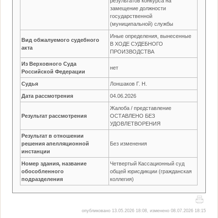
результатов конкурса на
замещение должности
государственной
(муниципальной) службы
Иные определения, вынесенные
Вид обжалуемого судебного
В ХОДЕ СУДЕБНОГО
акта
ПРОИЗВОДСТВА
Из Верховного Суда
нет
Российской Федерации
Судья
Лоншаков Г. Н.
Дата рассмотрения
04.06.2026
Жалоба / представление
Результат рассмотрения
ОСТАВЛЕНО БЕЗ
УДОВЛЕТВОРЕНИЯ
Результат в отношении
решения апелляционной
Без изменения
инстанции
Номер здания, название
Четвертый Кассационный суд
обособленного
общей юрисдикции (гражданская
подразделения
коллегия)
опубликовано 13.05.2026 18:08, изменено 08.07.2026 18:15