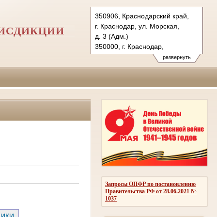
350906, Краснодарский край,
г. Краснодар, ул. Морская,
РИСДИКЦИИ
д. 3 (Адм.)
350000, г. Краснодар,
ул. Красная, д.113 (Уг.)
развернуть
350907, г. Краснодар,
ул. Дзержинского, д. 5 (Гр.)
Тел.: (861) 219-24-00
4kas@sudrf.ru
Запросы ОПФР по постановлению
Правительства РФ от 28.06.2021 №
1037
НИКИ