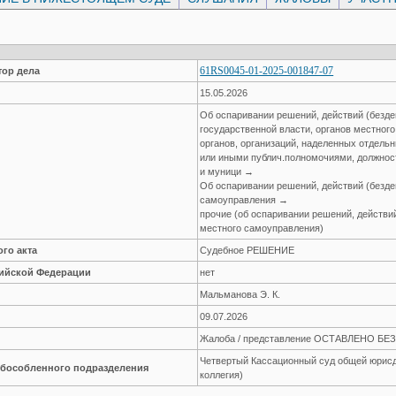
61RS0045-01-2025-001847-07
ор дела
15.05.2026
Об оспаривании решений, действий (безде
государственной власти, органов местног
органов, организаций, наделенных отдел
или иными публич.полномочиями, должнос
и муници →
Об оспаривании решений, действий (безде
самоуправления →
прочие (об оспаривании решений, действий
местного самоуправления)
го акта
Судебное РЕШЕНИЕ
сийской Федерации
нет
Мальманова Э. К.
09.07.2026
Жалоба / представление ОСТАВЛЕНО Б
Четвертый Кассационный суд общей юрисд
обособленного подразделения
коллегия)