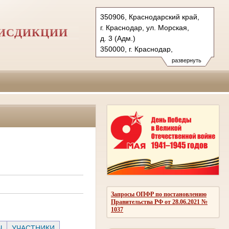
350906, Краснодарский край,
г. Краснодар, ул. Морская,
РИСДИКЦИИ
д. 3 (Адм.)
350000, г. Краснодар,
ул. Красная, д.113 (Уг.)
развернуть
350907, г. Краснодар,
ул. Дзержинского, д. 5 (Гр.)
Тел.: (861) 219-24-00
4kas@sudrf.ru
Запросы ОПФР по постановлению
Правительства РФ от 28.06.2021 №
1037
Ы
УЧАСТНИКИ