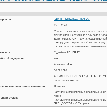
34RS0011-01-2024-010799-56
ор дела
15.05.2026
Споры, связанные с земельными отноше
Другие споры, связанные с землепользов
Дела по искам СНТ (других садоводческой
СНТ (других садоводческой организации) 
с членством и пользованием земельными 
го акта
Судебное РЕШЕНИЕ
сийской Федерации
нет
Анашкина И. А.
08.07.2026
АПЕЛЛЯЦИОННОЕ ОПРЕДЕЛЕНИЕ ОТМЕНЕН
новое рассмотрение
решения апелляционной инстанции
Отменен
нарушение или неправильное применен
права
нения) решения
нарушение или неправильное применение
ПРОЦЕССУАЛЬНОГО права