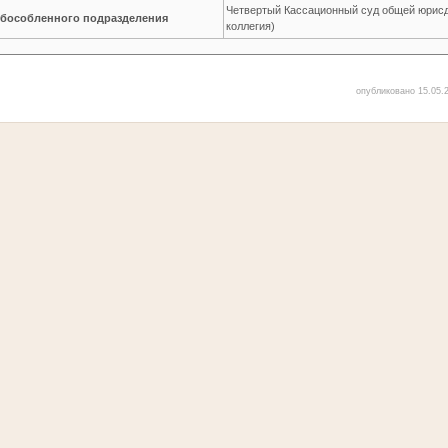
Четвертый Кассационный суд общей юрисд
обособленного подразделения
коллегия)
опубликовано 15.05.2