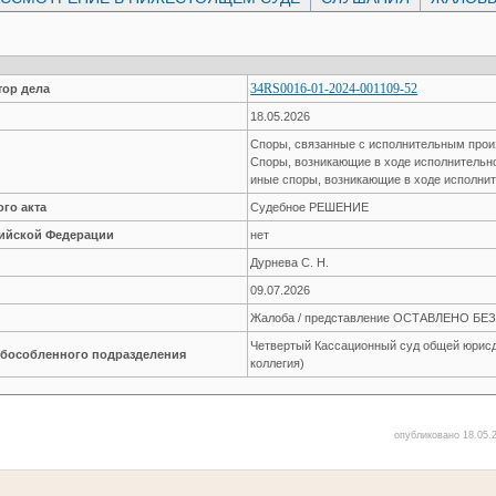
34RS0016-01-2024-001109-52
ор дела
18.05.2026
Споры, связанные с исполнительным про
Споры, возникающие в ходе исполнительн
иные споры, возникающие в ходе исполнит
го акта
Судебное РЕШЕНИЕ
сийской Федерации
нет
Дурнева С. Н.
09.07.2026
Жалоба / представление ОСТАВЛЕНО Б
Четвертый Кассационный суд общей юрисд
обособленного подразделения
коллегия)
опубликовано 18.05.2