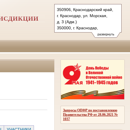
350906, Краснодарский край,
г. Краснодар, ул. Морская,
РИСДИКЦИИ
д. 3 (Адм.)
350000, г. Краснодар,
ул. Красная, д.113 (Уг.)
развернуть
350907, г. Краснодар,
ул. Дзержинского, д. 5 (Гр.)
Тел.: (861) 219-24-00
4kas@sudrf.ru
Запросы ОПФР по постановлению
Правительства РФ от 28.06.2021 №
1037
Ы
УЧАСТНИКИ