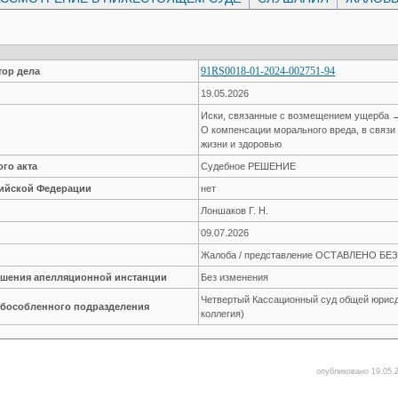
91RS0018-01-2024-002751-94
ор дела
19.05.2026
Иски, связанные с возмещением ущерба 
О компенсации морального вреда, в связи
жизни и здоровью
го акта
Судебное РЕШЕНИЕ
сийской Федерации
нет
Лоншаков Г. Н.
09.07.2026
Жалоба / представление ОСТАВЛЕНО Б
решения апелляционной инстанции
Без изменения
Четвертый Кассационный суд общей юрисд
обособленного подразделения
коллегия)
опубликовано 19.05.2