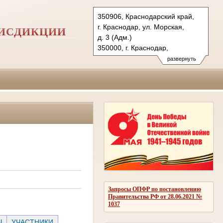
350906, Краснодарский край,
г. Краснодар, ул. Морская,
РИСДИКЦИИ
д. 3 (Адм.)
350000, г. Краснодар,
ул. Красная, д.113 (Уг.)
развернуть
350907, г. Краснодар,
ул. Дзержинского, д. 5 (Гр.)
Тел.: (861) 219-24-00
4kas@sudrf.ru
Запросы ОПФР по постановлению
Правительства РФ от 28.06.2021 №
1037
Ы
УЧАСТНИКИ