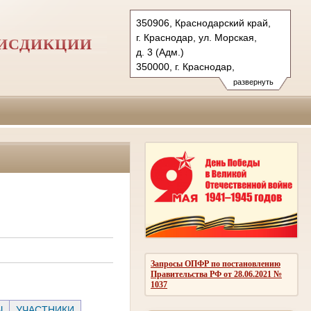
350906, Краснодарский край,
г. Краснодар, ул. Морская,
РИСДИКЦИИ
д. 3 (Адм.)
350000, г. Краснодар,
ул. Красная, д.113 (Уг.)
развернуть
350907, г. Краснодар,
ул. Дзержинского, д. 5 (Гр.)
Тел.: (861) 219-24-00
4kas@sudrf.ru
Запросы ОПФР по постановлению
Правительства РФ от 28.06.2021 №
1037
Ы
УЧАСТНИКИ