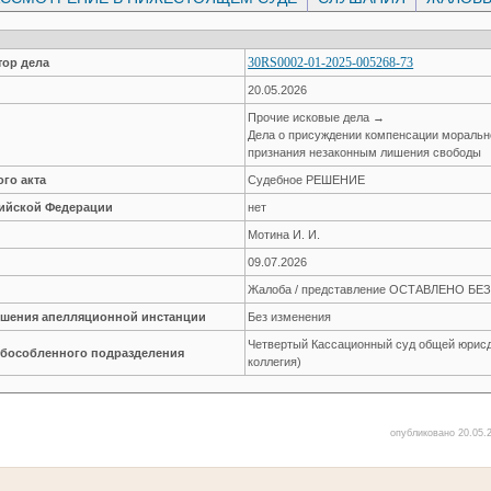
30RS0002-01-2025-005268-73
ор дела
20.05.2026
Прочие исковые дела →
Дела о присуждении компенсации моральн
признания незаконным лишения свободы
го акта
Судебное РЕШЕНИЕ
сийской Федерации
нет
Мотина И. И.
09.07.2026
Жалоба / представление ОСТАВЛЕНО Б
решения апелляционной инстанции
Без изменения
Четвертый Кассационный суд общей юрисд
обособленного подразделения
коллегия)
опубликовано 20.05.2