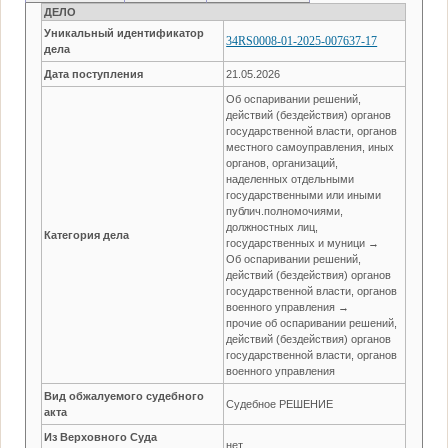
ДЕЛО
Уникальный идентификатор
34RS0008-01-2025-007637-17
дела
Дата поступления
21.05.2026
Об оспаривании решений,
действий (бездействия) органов
государственной власти, органов
местного самоуправления, иных
органов, организаций,
наделенных отдельными
государственными или иными
публич.полномочиями,
должностных лиц,
Категория дела
государственных и муници →
Об оспаривании решений,
действий (бездействия) органов
государственной власти, органов
военного управления →
прочие об оспаривании решений,
действий (бездействия) органов
государственной власти, органов
военного управления
Вид обжалуемого судебного
Судебное РЕШЕНИЕ
акта
Из Верховного Суда
нет