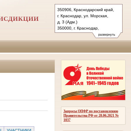
350906, Краснодарский край,
г. Краснодар, ул. Морская,
РИСДИКЦИИ
д. 3 (Адм.)
350000, г. Краснодар,
ул. Красная, д.113 (Уг.)
развернуть
350907, г. Краснодар,
ул. Дзержинского, д. 5 (Гр.)
Тел.: (861) 219-24-00
4kas@sudrf.ru
Запросы ОПФР по постановлению
Правительства РФ от 28.06.2021 №
1037
Ы
УЧАСТНИКИ