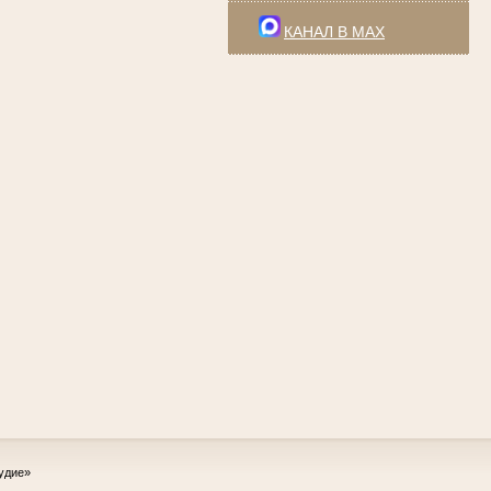
КАНАЛ В MAX
удие»