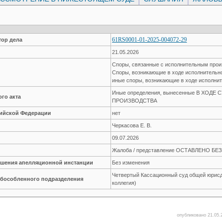
61RS0001-01-2025-004072-29
ор дела
21.05.2026
Споры, связанные с исполнительным про
Споры, возникающие в ходе исполнительн
иные споры, возникающие в ходе исполнит
Иные определения, вынесенные В ХОДЕ
го акта
ПРОИЗВОДСТВА
сийской Федерации
нет
Черкасова Е. В.
09.07.2026
Жалоба / представление ОСТАВЛЕНО Б
решения апелляционной инстанции
Без изменения
Четвертый Кассационный суд общей юрисд
обособленного подразделения
коллегия)
опубликовано 21.05.2