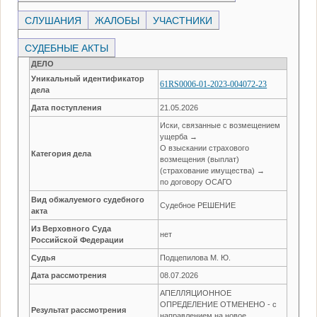
СЛУШАНИЯ
ЖАЛОБЫ
УЧАСТНИКИ
СУДЕБНЫЕ АКТЫ
ДЕЛО
Уникальный идентификатор
61RS0006-01-2023-004072-23
дела
Дата поступления
21.05.2026
Иски, связанные с возмещением
ущерба →
О взыскании страхового
Категория дела
возмещения (выплат)
(страхование имущества) →
по договору ОСАГО
Вид обжалуемого судебного
Судебное РЕШЕНИЕ
акта
Из Верховного Суда
нет
Российской Федерации
Судья
Подцепилова М. Ю.
Дата рассмотрения
08.07.2026
АПЕЛЛЯЦИОННОЕ
ОПРЕДЕЛЕНИЕ ОТМЕНЕНО - с
Результат рассмотрения
направлением на новое