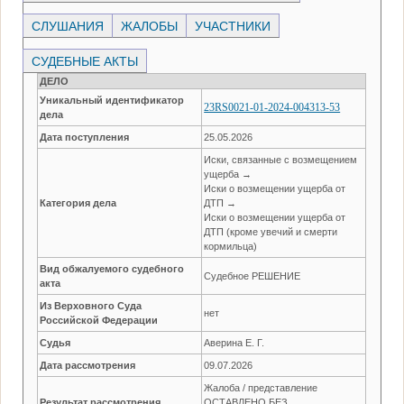
СЛУШАНИЯ
ЖАЛОБЫ
УЧАСТНИКИ
СУДЕБНЫЕ АКТЫ
ДЕЛО
Уникальный идентификатор
23RS0021-01-2024-004313-53
дела
Дата поступления
25.05.2026
Иски, связанные с возмещением
ущерба →
Иски о возмещении ущерба от
Категория дела
ДТП →
Иски о возмещении ущерба от
ДТП (кроме увечий и смерти
кормильца)
Вид обжалуемого судебного
Судебное РЕШЕНИЕ
акта
Из Верховного Суда
нет
Российской Федерации
Судья
Аверина Е. Г.
Дата рассмотрения
09.07.2026
Жалоба / представление
Результат рассмотрения
ОСТАВЛЕНО БЕЗ