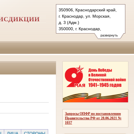
350906, Краснодарский край,
г. Краснодар, ул. Морская,
РИСДИКЦИИ
д. 3 (Адм.)
350000, г. Краснодар,
ул. Красная, д.113 (Уг.)
развернуть
350907, г. Краснодар,
ул. Дзержинского, д. 5 (Гр.)
Тел.: (861) 219-24-00
4kas@sudrf.ru
Запросы ОПФР по постановлению
Правительства РФ от 28.06.2021 №
1037
Ы
ЛИЦА
СТОРОНЫ