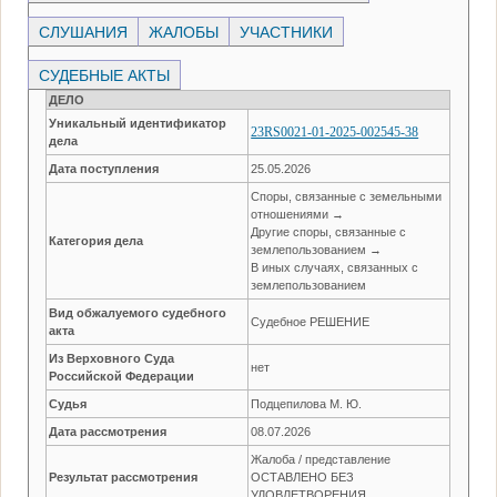
СЛУШАНИЯ
ЖАЛОБЫ
УЧАСТНИКИ
СУДЕБНЫЕ АКТЫ
ДЕЛО
Уникальный идентификатор
23RS0021-01-2025-002545-38
дела
Дата поступления
25.05.2026
Споры, связанные с земельными
отношениями →
Другие споры, связанные с
Категория дела
землепользованием →
В иных случаях, связанных с
землепользованием
Вид обжалуемого судебного
Судебное РЕШЕНИЕ
акта
Из Верховного Суда
нет
Российской Федерации
Судья
Подцепилова М. Ю.
Дата рассмотрения
08.07.2026
Жалоба / представление
Результат рассмотрения
ОСТАВЛЕНО БЕЗ
УДОВЛЕТВОРЕНИЯ