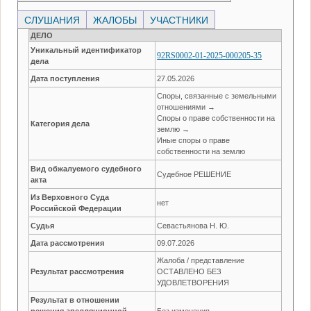
СЛУШАНИЯ
ЖАЛОБЫ
УЧАСТНИКИ
ДЕЛО
Уникальный идентификатор
92RS0002-01-2025-000205-35
дела
Дата поступления
27.05.2026
Споры, связанные с земельными
отношениями →
Споры о праве собственности на
Категория дела
землю →
Иные споры о праве
собственности на землю
Вид обжалуемого судебного
Судебное РЕШЕНИЕ
акта
Из Верховного Суда
нет
Российской Федерации
Судья
Севастьянова Н. Ю.
Дата рассмотрения
09.07.2026
Жалоба / представление
Результат рассмотрения
ОСТАВЛЕНО БЕЗ
УДОВЛЕТВОРЕНИЯ
Результат в отношении
решения апелляционной
Без изменения