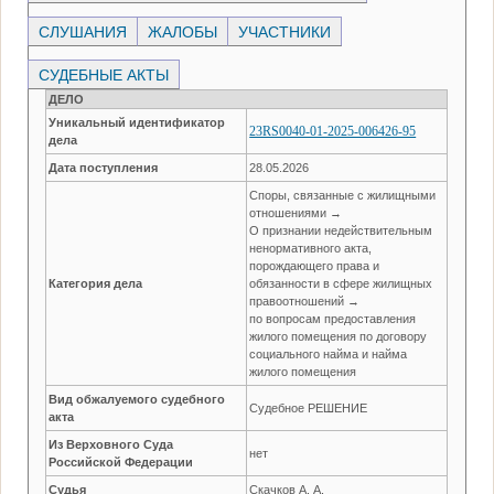
СЛУШАНИЯ
ЖАЛОБЫ
УЧАСТНИКИ
СУДЕБНЫЕ АКТЫ
ДЕЛО
Уникальный идентификатор
23RS0040-01-2025-006426-95
дела
Дата поступления
28.05.2026
Споры, связанные с жилищными
отношениями →
О признании недействительным
ненормативного акта,
порождающего права и
Категория дела
обязанности в сфере жилищных
правоотношений →
по вопросам предоставления
жилого помещения по договору
социального найма и найма
жилого помещения
Вид обжалуемого судебного
Судебное РЕШЕНИЕ
акта
Из Верховного Суда
нет
Российской Федерации
Судья
Скачков А. А.